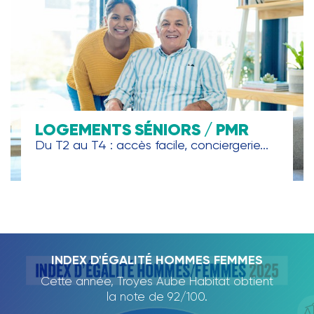
LOGEMENTS SÉNIORS / PMR
Du T2 au T4 : accès facile, conciergerie...
TROYES AUBE HABITAT, PARTENAIRE DE
INDEX D'ÉGALITÉ HOMMES FEMMES
RAPPORT D'ACTIVITÉ 2024
L'ECOLE DE LA DEUXIÈME
Cette année, Troyes Aube Habitat obtient
Nous avons le plaisir de vous présenter
CHANCE
notre rapport d'activité 2024., qui dresse
la note de 92/100.
un panorama des projets et