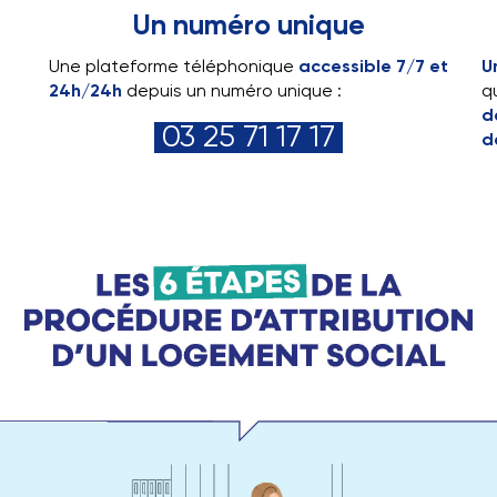
Pas de frais d’agence
Un numéro unique
Une plateforme téléphonique
accessible 7/7 et
U
24h/24h
depuis un numéro unique :
q
d
03 25 71 17 17
d