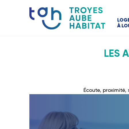
LOG
À LO
LES 
Écoute, proximité,