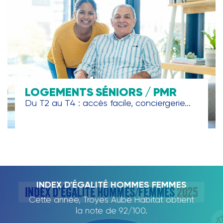
LOGEMENTS SÉNIORS / PMR
Du T2 au T4 : accès facile, conciergerie...
TROYES AUBE HABITAT, PARTENAIRE DE
INDEX D'ÉGALITÉ HOMMES FEMMES
RAPPORT D'ACTIVITÉ 2024
L'ECOLE DE LA DEUXIÈME
Cette année, Troyes Aube Habitat obtient
Nous avons le plaisir de vous présenter
CHANCE
notre rapport d'activité 2024., qui dresse
la note de 92/100.
un panorama des projets et