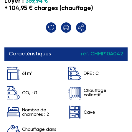
Loyer :
359,94 €
+ 104,95 € charges (chauffage)
Caractéristiques
réf. CHMP10A042
61 m
2
DPE :
C
Chauffage
CO
:
G
2
collectif
Nombre de
Cave
chambres : 2
Chauffage dans