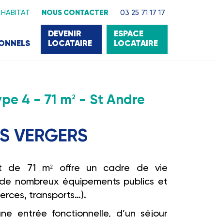
 HABITAT
NOUS CONTACTER
03 25 71 17 17
DEVENIR
ESPACE
IONNELS
LOCATAIRE
LOCATAIRE
pe 4 - 71 m
- St Andre
2
ES VERGERS
 de 71 m² offre un cadre de vie
 de nombreux équipements publics et
erces, transports…).
e entrée fonctionnelle, d’un séjour