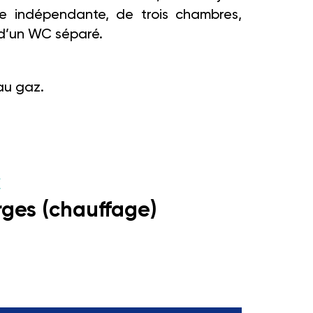
ne indépendante, de trois chambres,
 d’un WC séparé.
au gaz.
€
rges (chauffage)