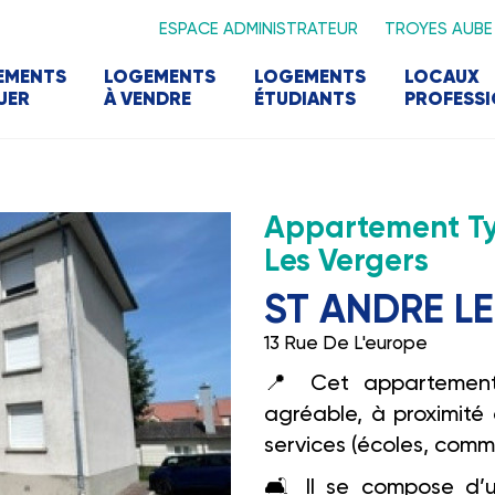
ESPACE ADMINISTRATEUR
TROYES AUBE
EMENTS
LOGEMENTS
LOGEMENTS
LOCAUX
UER
À VENDRE
ÉTUDIANTS
PROFESS
Appartement Ty
Les Vergers
ST ANDRE L
13 Rue De L'europe
📍
Cet appartement
agréable, à proximité
services (écoles, comm
🛋️️
Il se compose d’un