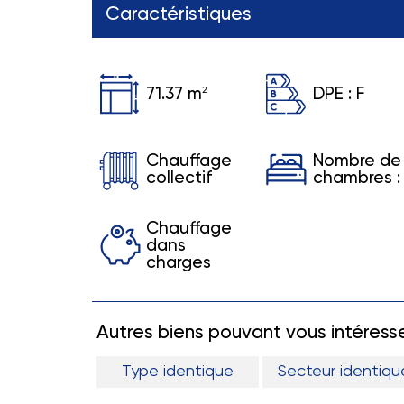
Caractéristiques
71.37 m
DPE :
F
2
Chauffage
Nombre de
collectif
chambres :
Chauffage
dans
charges
Autres biens pouvant vous intéress
Type identique
Secteur identiqu