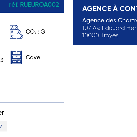
réf. RUEUROA002
AGENCE À CON
Agence des Chartr
107 Av. Edouard Her
CO
:
G
2
10000 Troyes
Cave
 3
er
e