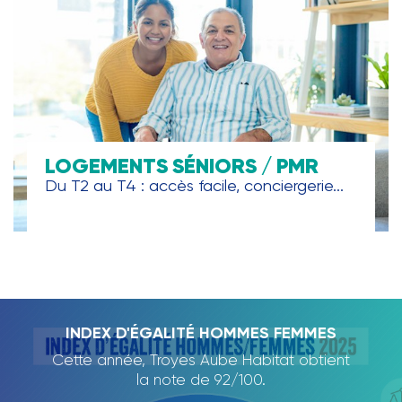
LOGEMENTS SÉNIORS / PMR
Du T2 au T4 : accès facile, conciergerie...
TROYES AUBE HABITAT, PARTENAIRE DE
INDEX D'ÉGALITÉ HOMMES FEMMES
RAPPORT D'ACTIVITÉ 2024
L'ECOLE DE LA DEUXIÈME
Cette année, Troyes Aube Habitat obtient
Nous avons le plaisir de vous présenter
CHANCE
notre rapport d'activité 2024., qui dresse
la note de 92/100.
un panorama des projets et