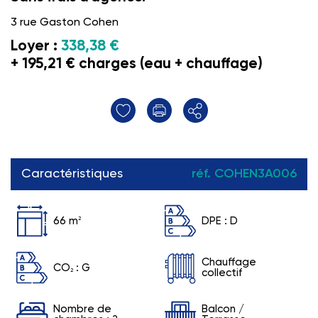
3 rue Gaston Cohen
Loyer :
338,38 €
+ 195,21 € charges (eau + chauffage)
Caractéristiques
réf. COHEN3A006
66 m
2
DPE :
D
Chauffage
CO
:
G
2
collectif
Nombre de
Balcon /