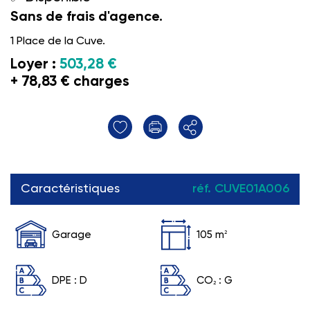
Sans de frais d'agence.
1 Place de la Cuve.
Loyer :
503,28 €
+ 78,83 € charges
Caractéristiques
réf. CUVE01A006
Garage
105 m
2
DPE :
D
CO
:
G
2