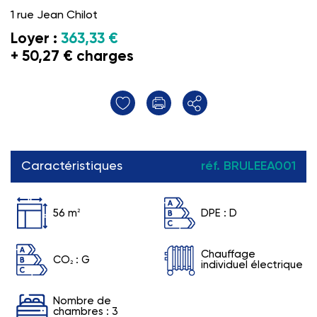
1 rue Jean Chilot
Loyer :
363,33 €
+ 50,27 € charges
Caractéristiques
réf. BRULEEA001
56 m
2
DPE :
D
Chauffage
CO
:
G
2
individuel électrique
Nombre de
chambres : 3