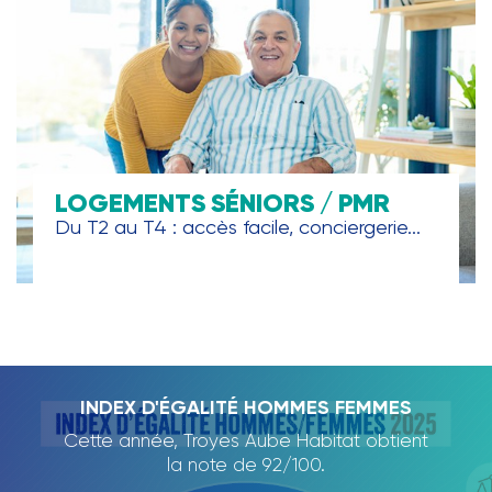
LOGEMENTS SÉNIORS / PMR
Du T2 au T4 : accès facile, conciergerie...
TROYES AUBE HABITAT, PARTENAIRE DE
INDEX D'ÉGALITÉ HOMMES FEMMES
RAPPORT D'ACTIVITÉ 2024
L'ECOLE DE LA DEUXIÈME
Cette année, Troyes Aube Habitat obtient
Nous avons le plaisir de vous présenter
CHANCE
notre rapport d'activité 2024., qui dresse
la note de 92/100.
un panorama des projets et