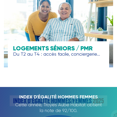
LOGEMENTS SÉNIORS / PMR
Du T2 au T4 : accès facile, conciergerie...
TROYES AUBE HABITAT, PARTENAIRE DE
INDEX D'ÉGALITÉ HOMMES FEMMES
RAPPORT D'ACTIVITÉ 2024
L'ECOLE DE LA DEUXIÈME
Cette année, Troyes Aube Habitat obtient
Nous avons le plaisir de vous présenter
CHANCE
notre rapport d'activité 2024., qui dresse
la note de 92/100.
un panorama des projets et