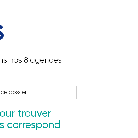
S
ans nos 8 agences
nce dossier
our trouver
us correspond