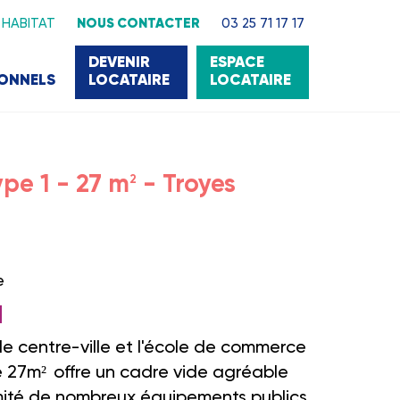
 HABITAT
NOUS CONTACTER
03 25 71 17 17
DEVENIR
ESPACE
IONNELS
LOCATAIRE
LOCATAIRE
pe 1 - 27 m
- Troyes
2
e
s
le centre-ville et l'école de commerce
e 27m²
offre un cadre vide agréable
mité de nombreux équipements publics