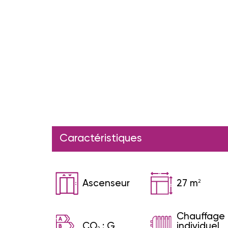
Caractéristiques
Ascenseur
27 m
2
Chauffage
CO
:
G
individuel