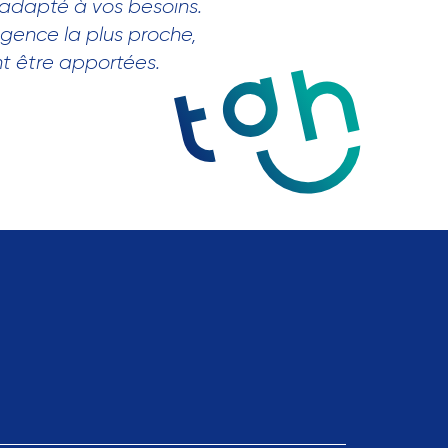
 adapté à vos besoins.
agence la plus proche,
nt être apportées.