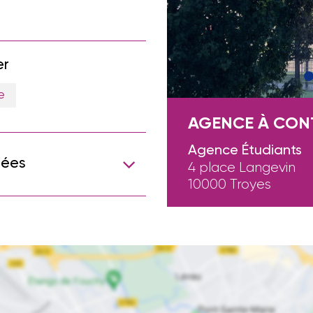
er
e
AGENCE À CON
Agence Étudiants
sées
4 place Langevin
10000 Troyes