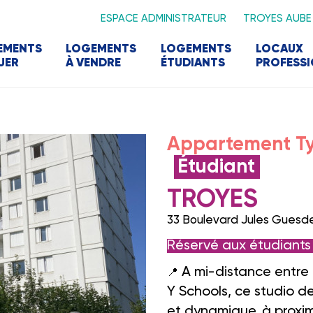
ESPACE ADMINISTRATEUR
TROYES AUBE
EMENTS
LOGEMENTS
LOGEMENTS
LOCAUX
UER
À VENDRE
ÉTUDIANTS
PROFESS
Appartement Ty
Étudiant
TROYES
33 Boulevard Jules Guesd
Réservé aux étudiant
A mi-distance entre 
📍
Y Schools, ce studio d
et dynamique,
à proxi