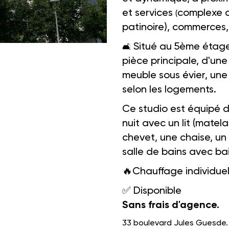
et services
complexe d
(
patinoire), commerces, 
Situé au 5ème étage
🛋️️
pièce principale, d'une
meuble sous évier, une
selon les logements.
Ce studio est équipé d
nuit avec un lit (matel
chevet, une chaise, un
salle de bains avec ba
🔥
Chauffage individue
✅
Disponible
Sans frais d'agence.
33 boulevard Jules Guesde.