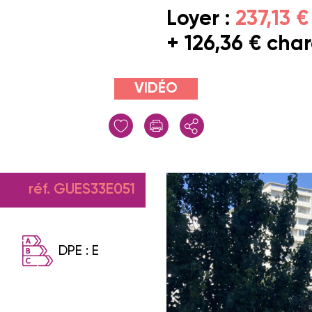
Loyer :
237,13 €
+ 126,36 € cha
VIDÉO
réf. GUES33E051
DPE :
E