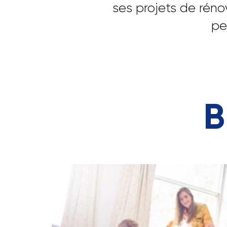
ses projets de rén
pe
B