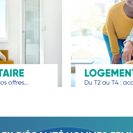
TAIRE
LOGEMENT
s offres...
Du T2 au T4 : accè