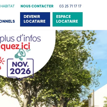
 HABITAT
NOUS CONTACTER
03 25 71 17 17
DEVENIR
ESPACE
IONNELS
LOCATAIRE
LOCATAIRE
22 000 LOGEMENTS
ans l'Aube pour vous satisfaire