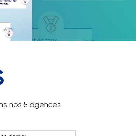
ort en
ions qui
S
ans nos 8 agences