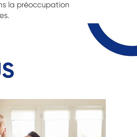
ns la préoccupation
es.
US