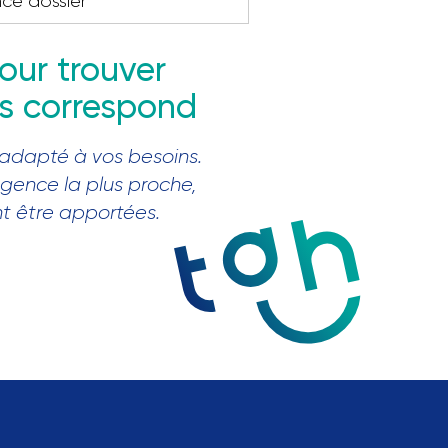
nce dossier
our trouver
us correspond
 adapté à vos besoins.
agence la plus proche,
nt être apportées.