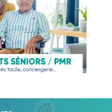
S SÉNIORS / PMR
s facile, conciergerie...