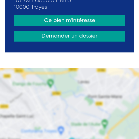
107 Av. Edouard Herriot
10000 Troyes
Ce bien m'intéresse
Demander un dossier