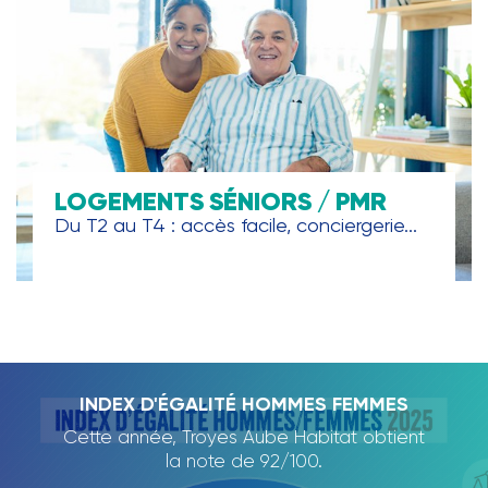
LOGEMENTS SÉNIORS / PMR
Du T2 au T4 : accès facile, conciergerie...
TROYES AUBE HABITAT, PARTENAIRE DE
INDEX D'ÉGALITÉ HOMMES FEMMES
RAPPORT D'ACTIVITÉ 2024
L'ECOLE DE LA DEUXIÈME
Cette année, Troyes Aube Habitat obtient
Nous avons le plaisir de vous présenter
CHANCE
notre rapport d'activité 2024., qui dresse
la note de 92/100.
un panorama des projets et