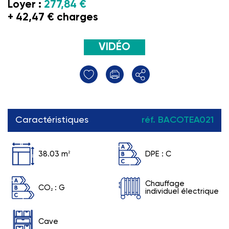
Loyer :
277,84 €
+ 42,47 € charges
VIDÉO
Caractéristiques
réf. BACOTEA021
38.03 m
2
DPE :
C
Chauffage
CO
:
G
2
individuel électrique
Cave