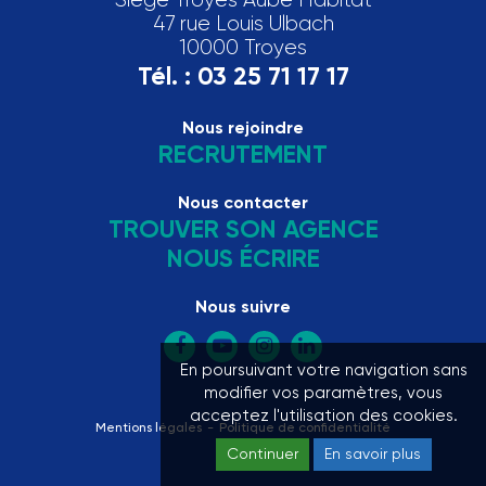
Siège Troyes Aube Habitat
47 rue Louis Ulbach
10000 Troyes
Tél. :
03 25 71 17 17
Nous rejoindre
RECRUTEMENT
Nous contacter
TROUVER SON AGENCE
NOUS ÉCRIRE
Nous suivre
En poursuivant votre navigation sans
modifier vos paramètres, vous
acceptez l'utilisation des cookies.
Mentions légales
Politique de confidentialité
Continuer
En savoir plus